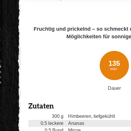
Fruchtig und prickelnd ‒ so schmeckt
Möglichkeiten für sonnig
135
min.
Dauer
Zutaten
300
g
Himbeeren, tiefgekühlt
0.5
leckere
Ananas
0.5
Bund
Minze