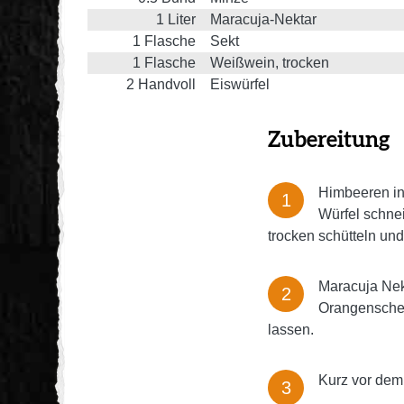
1
Liter
Maracuja-Nektar
1
Flasche
Sekt
1
Flasche
Weißwein, trocken
2
Handvoll
Eiswürfel
Zubereitung
Himbeeren in
Würfel schne
trocken schütteln und
Maracuja Nek
Orangenschei
lassen.
Kurz vor dem 