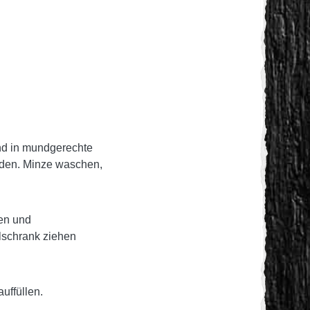
nd in mundgerechte
iden. Minze waschen,
en und
lschrank ziehen
uffüllen.