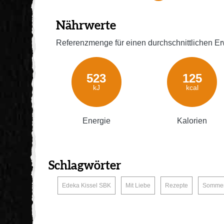
Nährwerte
Referenzmenge für einen durchschnittlichen Er
523
125
kJ
kcal
Energie
Kalorien
Schlagwörter
,
,
,
Edeka Kissel SBK
Mit Liebe
Rezepte
Somme