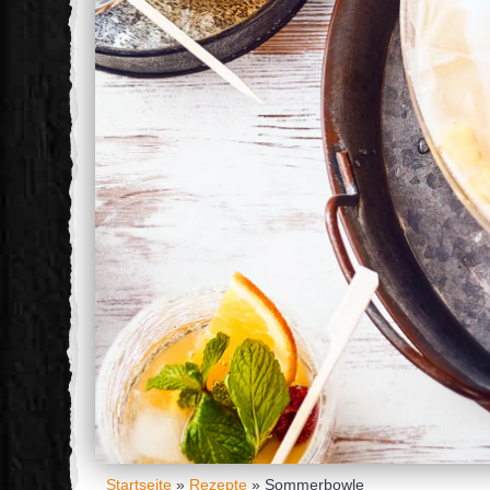
Startseite
»
Rezepte
»
Sommerbowle