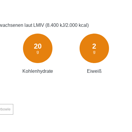
wachsenen laut LMIV (8.400 kJ/2.000 kcal)
20
2
g
g
Kohlenhydrate
Eiweiß
rbowle