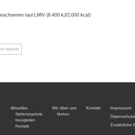
wachsenen laut LMIV (8.400 kJ/2.000 kcal)
est Legends
Aktuelles
Wir über uns
Kontakt
Impressum
Stellenangebote
Marken
Datenschutz
Neuigkeiten
Zusätzliche 
Rezepte