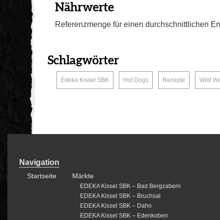
Nährwerte
Referenzmenge für einen durchschnittlichen Er
Schlagwörter
,
,
,
Edeka Kissel SBK
Hot Dogs
Rezepte
Wild W
Navigation
Startseite
Märkte
EDEKA Kissel SBK – Bad Bergzabern
EDEKA Kissel SBK – Bruchsal
EDEKA Kissel SBK – Dahn
EDEKA Kissel SBK – Edenkoben