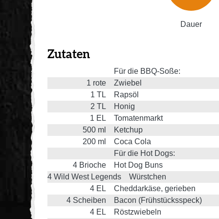
Dauer
Zutaten
Für die BBQ-Soße:
1
rote
Zwiebel
1
TL
Rapsöl
2
TL
Honig
1
EL
Tomatenmarkt
500
ml
Ketchup
200
ml
Coca Cola
Für die Hot Dogs:
4
Brioche
Hot Dog Buns
4
Wild West Legends
Würstchen
4
EL
Cheddarkäse, gerieben
4
Scheiben
Bacon (Frühstücksspeck)
4
EL
Röstzwiebeln