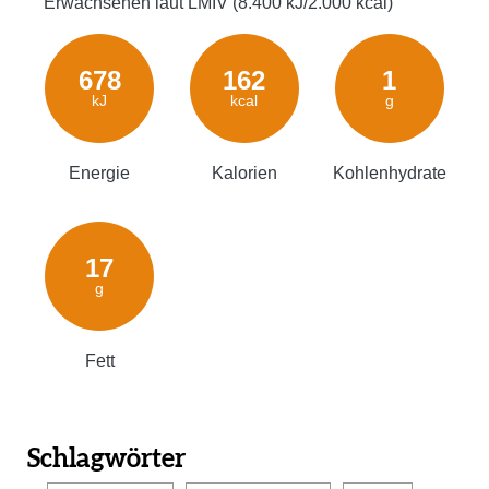
Erwachsenen laut LMIV (8.400 kJ/2.000 kcal)
678
162
1
kJ
kcal
g
Energie
Kalorien
Kohlenhydrate
17
g
Fett
Schlagwörter
,
,
,