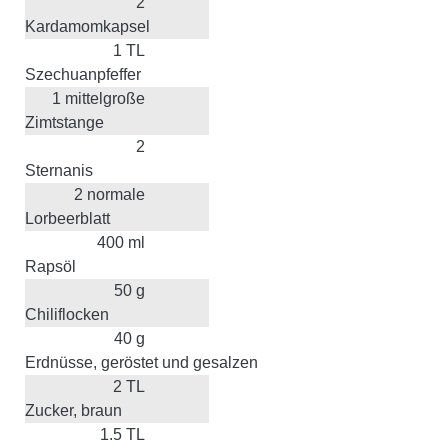
2
Kardamomkapsel
1
TL
Szechuanpfeffer
1
mittelgroße
Zimtstange
2
Sternanis
2
normale
Lorbeerblatt
400
ml
Rapsöl
50
g
Chiliflocken
40
g
Erdnüsse, geröstet und gesalzen
2
TL
Zucker, braun
1.5
TL