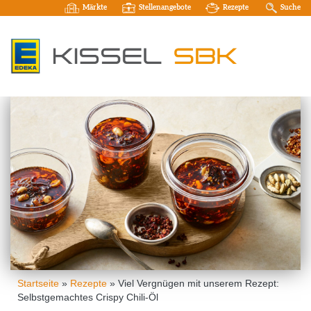
Märkte
Stellenangebote
Rezepte
Suche
Startseite
»
Rezepte
»
Viel Vergnügen mit unserem Rezept:
Selbstgemachtes Crispy Chili-Öl