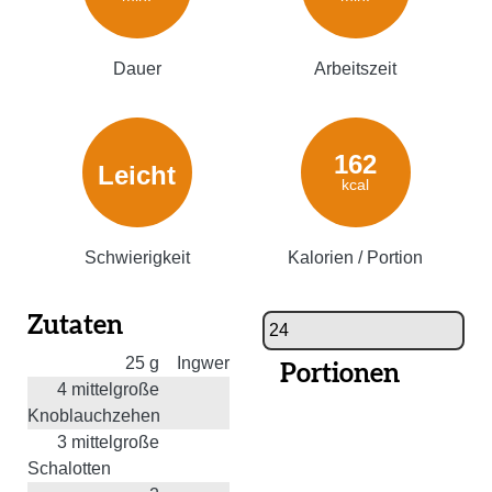
Dauer
Arbeitszeit
162
Leicht
kcal
Schwierigkeit
Kalorien / Portion
Zutaten
25
g
Ingwer
Portionen
4
mittelgroße
Knoblauchzehen
3
mittelgroße
Schalotten