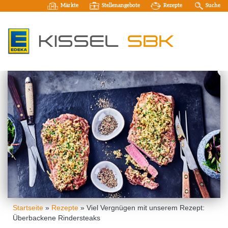
Märkte
Stellenangebote
Rezepte
Suche
Startseite
»
Rezepte
»
Viel Vergnügen mit unserem Rezept:
Überbackene Rindersteaks