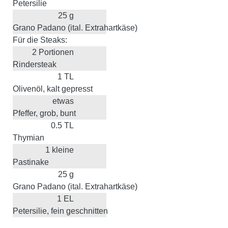
Petersilie
25
g
Grano Padano (ital. Extrahartkäse)
Für die Steaks:
2
Portionen
Rindersteak
1
TL
Olivenöl, kalt gepresst
etwas
Pfeffer, grob, bunt
0.5
TL
Thymian
1
kleine
Pastinake
25
g
Grano Padano (ital. Extrahartkäse)
1
EL
Petersilie, fein geschnitten