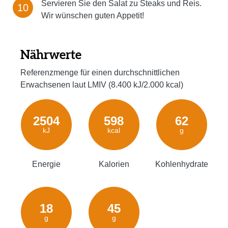
Servieren Sie den Salat zu Steaks und Reis.
Wir wünschen guten Appetit!
Nährwerte
Referenzmenge für einen durchschnittlichen
Erwachsenen laut LMIV (8.400 kJ/2.000 kcal)
2504
598
62
kJ
kcal
g
Energie
Kalorien
Kohlenhydrate
18
45
g
g