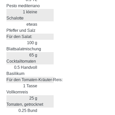
Pesto mediterrano
1
kleine
Schalotte
etwas
Pfeffer und Salz
Für den Salat:
100
g
Blattsalatmischung
65
g
Cocktailtomaten
0.5
Handvoll
Basilikum
Für den Tomaten-Kräuter-Reis:
1
Tasse
Vollkornreis
25
g
Tomaten, getrocknet
0.25
Bund