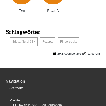
Fett
Eiweiß
Schlagwörter
,
,
Edeka Kissel SBK
Rezepte
Rindersteaks
29. November 2024
11:55 Uhr
Navigation
Startseite
Märkte
EDEKA Kissel SBK – Bad Bergzabern