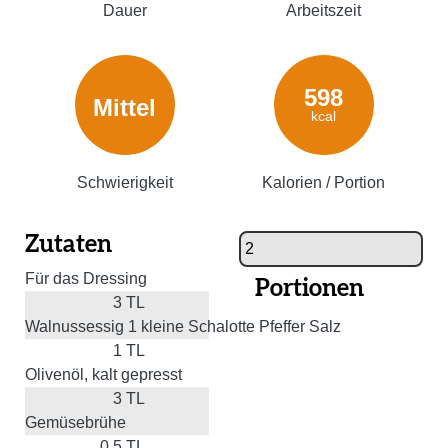
Dauer
Arbeitszeit
598
Mittel
kcal
Schwierigkeit
Kalorien / Portion
Zutaten
Für das Dressing
Portionen
3
TL
Walnussessig 1 kleine Schalotte Pfeffer Salz
1
TL
Olivenöl, kalt gepresst
3
TL
Gemüsebrühe
0.5
TL