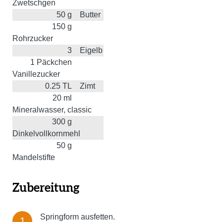
Zwetschgen
50
g
Butter
150
g
Rohrzucker
3
Eigelb
1
Päckchen
Vanillezucker
0.25
TL
Zimt
20
ml
Mineralwasser, classic
300
g
Dinkelvollkornmehl
50
g
Mandelstifte
Zubereitung
Springform ausfetten.