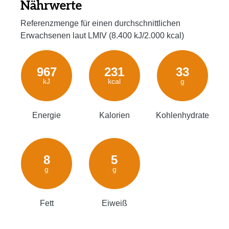
Nährwerte
Referenzmenge für einen durchschnittlichen
Erwachsenen laut LMIV (8.400 kJ/2.000 kcal)
967
231
33
kJ
kcal
g
Energie
Kalorien
Kohlenhydrate
8
5
g
g
Fett
Eiweiß