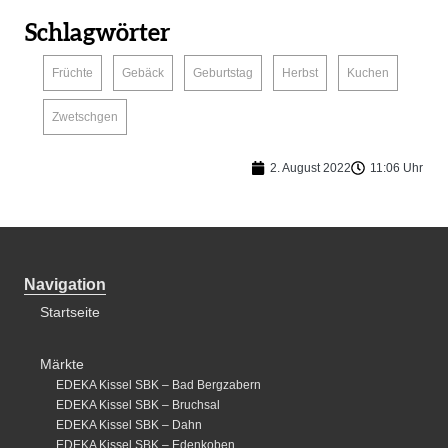
Schlagwörter
,
,
,
,
,
Früchte
Gebäck
Geburtstag
Herbst
Kuchen
Zwetschgen
2. August 2022
11:06 Uhr
Navigation
Startseite
Märkte
EDEKA Kissel SBK – Bad Bergzabern
EDEKA Kissel SBK – Bruchsal
EDEKA Kissel SBK – Dahn
EDEKA Kissel SBK – Edenkoben