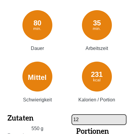
80
35
min.
min.
Dauer
Arbeitszeit
231
Mittel
kcal
Schwierigkeit
Kalorien / Portion
Zutaten
550
g
Portionen