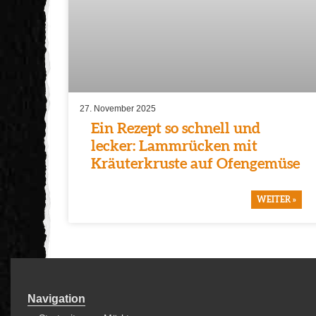
27. November 2025
Ein Rezept so schnell und
lecker: Lammrücken mit
Kräuterkruste auf Ofengemüse
WEITER »
Navigation