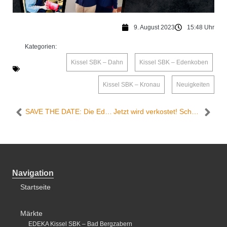
9. August 2023
15:48 Uhr
Kategorien:
Kissel SBK – Dahn
,
Kissel SBK – Edenkoben
,
Kissel SBK – Kronau
,
Neuigkeiten
SAVE THE DATE: Die Edeka Kissel SBK Märkte in Walldorf machen mit bei der Langen Walldorfer Einkaufsnacht
Jetzt wird verkostet! Schauen Sie vorbei im Edeka Kissel SBK in Bad Bergzabern
Navigation
Startseite
Märkte
EDEKA Kissel SBK – Bad Bergzabern