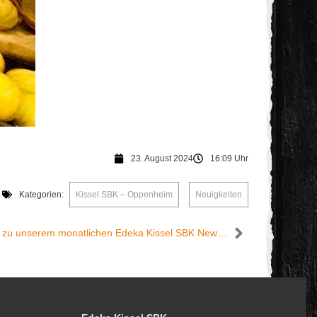
23. August 2024
16:09 Uhr
Kategorien:
Kissel SBK – Oppenheim
,
Neuigkeiten
Bock auf Mehr? Melde dich jetzt an zu unserem monatlichen Edeka Kissel SBK Newsletter!