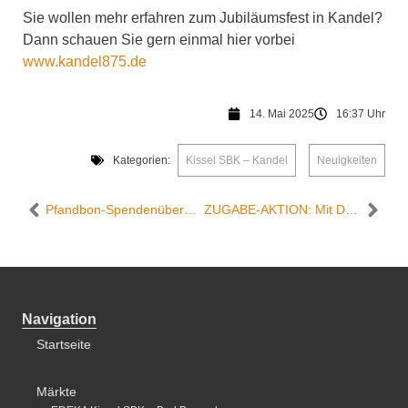
Sie wollen mehr erfahren zum Jubiläumsfest in Kandel?
Dann schauen Sie gern einmal hier vorbei
www.kandel875.de
14. Mai 2025
16:37 Uhr
Kategorien:
Kissel SBK – Kandel
,
Neuigkeiten
Pfandbon-Spendenübergabe im Edeka Kissel SBK Kandel
ZUGABE-AKTION: Mit Dampf auf dem Kessel, wir geben einen aus!
Navigation
Startseite
Märkte