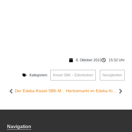
6. Oktober 2022
15:32 Uhr
Kategorien:
Kissel SBK – Edenkoben
,
Neuigkeiten
Der Edeka-Kissel-SBK-Markt in Landau lädt ein zum Oktoberfest!
Herbstmarkt im Edeka-Kissel-SBK-Markt in Bad Bergzabern
Navigation