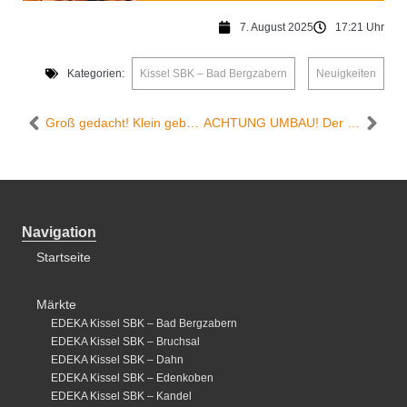
7. August 2025
17:21 Uhr
Kategorien:
Kissel SBK – Bad Bergzabern
,
Neuigkeiten
Groß gedacht! Klein gebaut. Unser Edeka Kissel SBK aus Kinderaugen.
ACHTUNG UMBAU! Der Edeka Kissel-SBK Walldorf-Ost wird am Montag, den 11.08.2025 bereits ab 19.00 Uhr schließen!
Navigation
Startseite
Märkte
EDEKA Kissel SBK – Bad Bergzabern
EDEKA Kissel SBK – Bruchsal
EDEKA Kissel SBK – Dahn
EDEKA Kissel SBK – Edenkoben
EDEKA Kissel SBK – Kandel