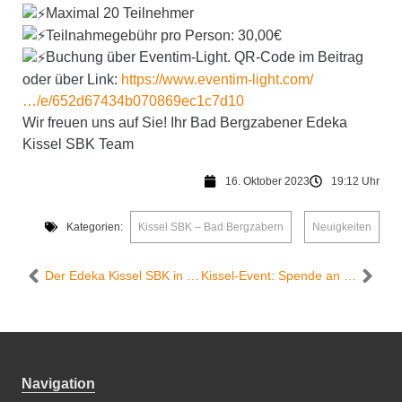
Maximal 20 Teilnehmer
Teilnahmegebühr pro Person: 30,00€
Buchung über Eventim-Light. QR-Code im Beitrag
oder über Link:
https://www.eventim-light.com/
…/e/652d67434b070869ec1c7d10
Wir freuen uns auf Sie! Ihr Bad Bergzabener Edeka
Kissel SBK Team
16. Oktober 2023
19:12 Uhr
Kategorien:
Kissel SBK – Bad Bergzabern
,
Neuigkeiten
Der Edeka Kissel SBK in Kandel präsentiert Lieferservice für die Region Kandel
Kissel-Event: Spende an die Freiwillige Feuerwehr Bad Bergzabern
Navigation