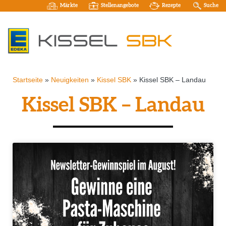
Märkte
Stellenangebote
Rezepte
Suche
Startseite
»
Neuigkeiten
»
Kissel SBK
»
Kissel SBK – Landau
Kissel SBK – Landau