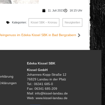
11. Juli 2023
16:15 Uhr
Kategorien:
Kissel SBK – Kronau
,
Neuigkeiten
Weingenuss im Edeka Kissel SBK in Bad Bergzabern
Edeka Kissel SBK
Kissel GmbH
Johannes-Kopp-Straße 12
erklärung
76829 Landau in der Pfalz
Erklärungen
Tel.: 06341 685-0
Fax: 06341 685-209
Mail: info@kissel-landau.de
Web: www.kissel-landau.de