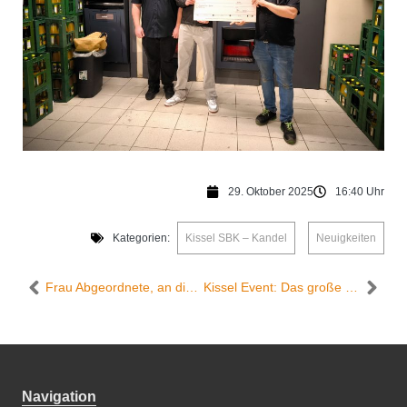
29. Oktober 2025
16:40 Uhr
Kategorien:
Kissel SBK – Kandel
,
Neuigkeiten
Frau Abgeordnete, an die Kasse bitte! Christiane Staab, MdL kassiert für den guten Zweck im Edeka Kissel SBK Walldorf!
Kissel Event: Das große Sammeln beginnt! Stickerstars-Aktion im Edeka Kissel SBK Edenkoben mit Schlemmerei und vielen Aktionen
Navigation