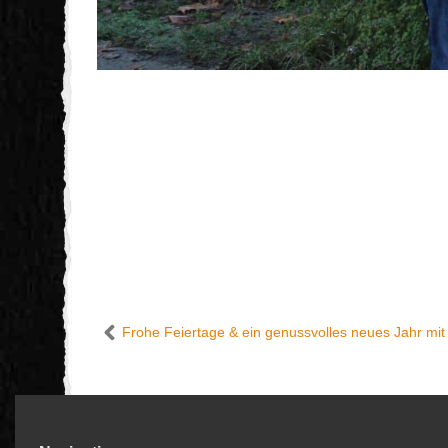
Frohe Feiertage & ein genussvolles neues Jahr mit