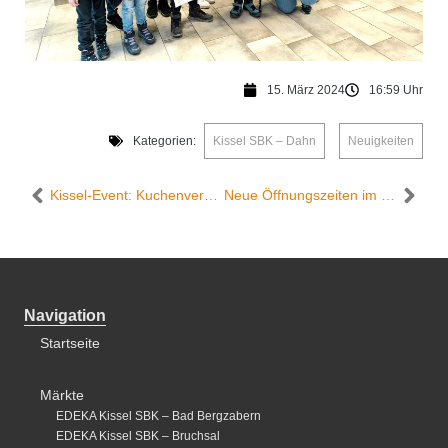
15. März 2024
16:59 Uhr
Kategorien:
Kissel SBK – Dahn
,
Neuigkeiten
Kissel-Event: Kuchenverkauf von und für die KITA St. Lambertus in Lambrecht
Neue Öffnungszeiten im Edeka Kissel SBK in Landau ab dem 01.04.2024
Navigation
Startseite
Märkte
EDEKA Kissel SBK – Bad Bergzabern
EDEKA Kissel SBK – Bruchsal