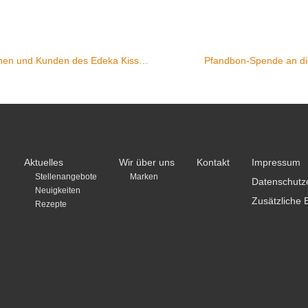
Azubi-Projekt: Glühwein und Waffeln für die Kundinnen und Kunden des Edeka Kissel SBK Walldorf-West
Pfandbon-Spende an di
Aktuelles
Wir über uns
Kontakt
Impressum
Stellenangebote
Marken
Datenschutz
Neuigkeiten
Zusätzliche 
Rezepte