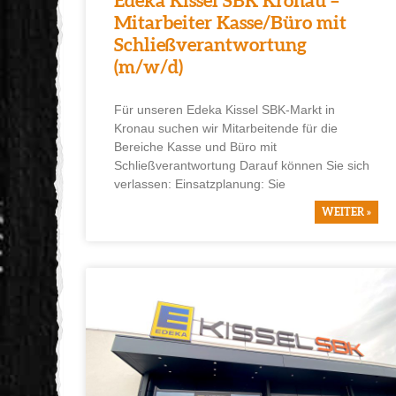
Edeka Kissel SBK Kronau –
Mitarbeiter Kasse/Büro mit
Schließverantwortung
(m/w/d)
Für unseren Edeka Kissel SBK-Markt in
Kronau suchen wir Mitarbeitende für die
Bereiche Kasse und Büro mit
Schließverantwortung Darauf können Sie sich
verlassen: Einsatzplanung: Sie
WEITER »