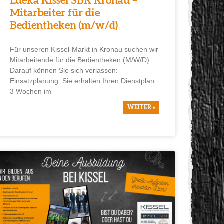
Edeka Kissel SBK Kronau –
Mitarbeiter für die
Bedientheken (m/w/d)
Für unseren Kissel-Markt in Kronau suchen wir
Mitarbeitende für die Bedientheken (M/W/D)
Darauf können Sie sich verlassen:
Einsatzplanung: Sie erhalten Ihren Dienstplan
3 Wochen im
WEITER »