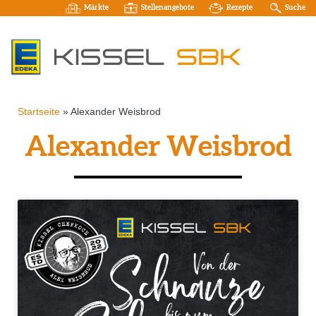
Märkte
Stellenangebote
Rezepte
Suche
Startseite
»
Alexander Weisbrod
Alexander Weisbrod