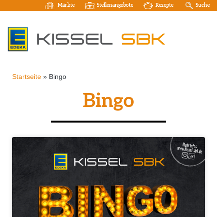
Märkte
Stellenangebote
Rezepte
Suche
Startseite
»
Bingo
Bingo