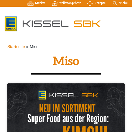
Märkte
Stellenangebote
Rezepte
Suche
Startseite
»
Miso
Miso