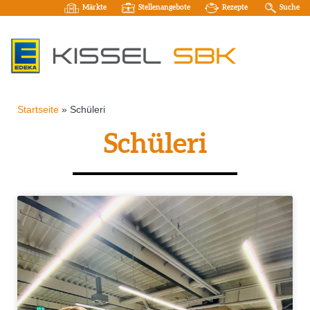
Märkte
Stellenangebote
Rezepte
Suche
Startseite
»
Schüleri
Schüleri