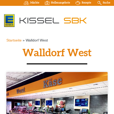
Märkte
Stellenangebote
Rezepte
Suche
Startseite
»
Walldorf West
Walldorf West