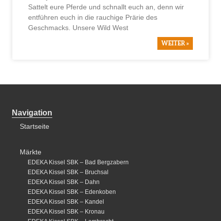
Sattelt eure Pferde und schnallt euch an, denn wir
entführen euch in die rauchige Prärie des
Geschmacks. Unsere Wild West
WEITER »
Navigation
Startseite
Märkte
EDEKA Kissel SBK – Bad Bergzabern
EDEKA Kissel SBK – Bruchsal
EDEKA Kissel SBK – Dahn
EDEKA Kissel SBK – Edenkoben
EDEKA Kissel SBK – Kandel
EDEKA Kissel SBK – Kronau