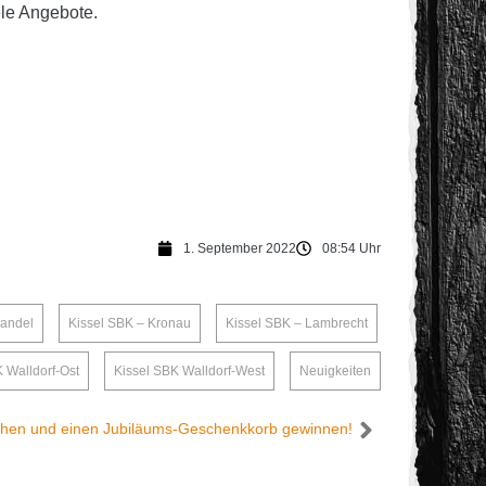
ele Angebote.
1. September 2022
08:54 Uhr
Kandel
,
Kissel SBK – Kronau
,
Kissel SBK – Lambrecht
,
 Walldorf-Ost
,
Kissel SBK Walldorf-West
,
Neuigkeiten
hen und einen Jubiläums-Geschenkkorb gewinnen!