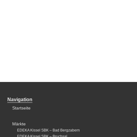
Navigation
Startseite
Märkte
EDEKA Kissel SBK – Bad Bergzabern
EDEKA Kissel SBK – Bruchsal