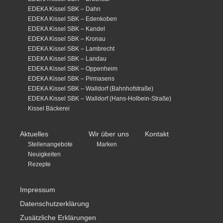
EDEKA Kissel SBK – Dahn
EDEKA Kissel SBK – Edenkoben
EDEKA Kissel SBK – Kandel
EDEKA Kissel SBK – Kronau
EDEKA Kissel SBK – Lambrecht
EDEKA Kissel SBK – Landau
EDEKA Kissel SBK – Oppenheim
EDEKA Kissel SBK – Pirmasens
EDEKA Kissel SBK – Walldorf (Bahnhofstraße)
EDEKA Kissel SBK – Walldorf (Hans-Holbein-Straße)
Kissel Bäckerei
Aktuelles
Wir über uns
Kontakt
Stellenangebote
Marken
Neuigkeiten
Rezepte
Impressum
Datenschutzerklärung
Zusätzliche Erklärungen