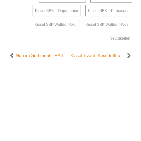
Kissel SBK – Oppenheim
,
Kissel SBK – Pirmasens
,
Kissel SBK Walldorf-Ost
,
Kissel SBK Walldorf-West
,
Neuigkeiten
Neu im Sortiment: „RABE SOCKE“ – Qualität, die man schmeckt!
Kissel-Event: Käse trifft auf Wein im Edeka Kissel SBK in Oppenheim