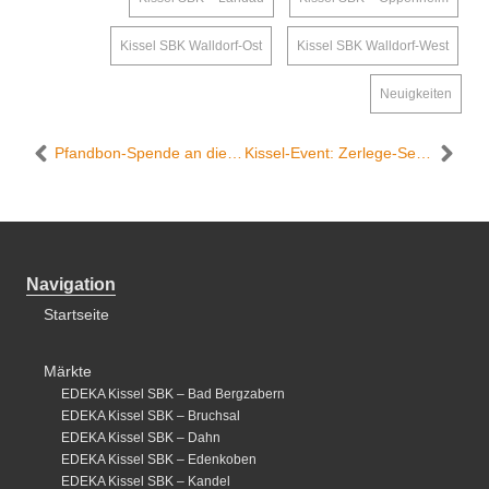
Kissel SBK Walldorf-Ost
,
Kissel SBK Walldorf-West
,
Neuigkeiten
Pfandbon-Spende an die Riding Santas im Edeka Kissel SBK in Edenkoben
Kissel-Event: Zerlege-Seminar im Edeka Kissel SBK in Walldorf-West
Navigation
Startseite
Märkte
EDEKA Kissel SBK – Bad Bergzabern
EDEKA Kissel SBK – Bruchsal
EDEKA Kissel SBK – Dahn
EDEKA Kissel SBK – Edenkoben
EDEKA Kissel SBK – Kandel