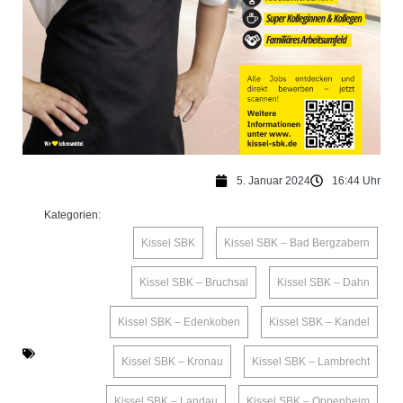
5. Januar 2024
16:44 Uhr
Kategorien:
Kissel SBK
,
Kissel SBK – Bad Bergzabern
,
Kissel SBK – Bruchsal
,
Kissel SBK – Dahn
,
Kissel SBK – Edenkoben
,
Kissel SBK – Kandel
,
Kissel SBK – Kronau
,
Kissel SBK – Lambrecht
,
Kissel SBK – Landau
,
Kissel SBK – Oppenheim
,