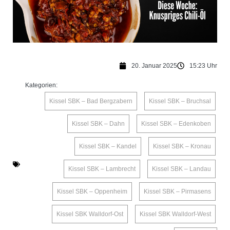
20. Januar 2025
15:23 Uhr
Kategorien:
Kissel SBK – Bad Bergzabern
,
Kissel SBK – Bruchsal
,
Kissel SBK – Dahn
,
Kissel SBK – Edenkoben
,
Kissel SBK – Kandel
,
Kissel SBK – Kronau
,
Kissel SBK – Lambrecht
,
Kissel SBK – Landau
,
Kissel SBK – Oppenheim
,
Kissel SBK – Pirmasens
,
Kissel SBK Walldorf-Ost
,
Kissel SBK Walldorf-West
,