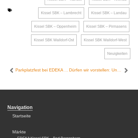
Kissel SBK – Lambrecht
,
Kissel SBK – Landau
,
Kissel SBK – Oppenheim
,
Kissel SBK – Pirmasens
,
Kissel SBK Walldorf-Ost
,
Kissel SBK Walldorf-West
,
Neuigkeiten
Parkplatzfest bei EDEKA Kissel SBK Pirmasens – Wir feiern das Baustellen-Ende!
Dürfen wir vorstellen: Unser Marktleiter im Edeka Kissel SBK Walldorf-Ost
Navigation
Startseite
Märkte