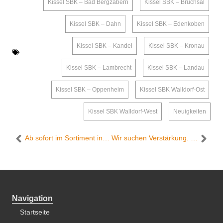
Kissel SBK – Bad Bergzabern
,
Kissel SBK – Bruchsal
,
Kissel SBK – Dahn
,
Kissel SBK – Edenkoben
,
Kissel SBK – Kandel
,
Kissel SBK – Kronau
,
Kissel SBK – Lambrecht
,
Kissel SBK – Landau
,
Kissel SBK – Oppenheim
,
Kissel SBK Walldorf-Ost
,
Kissel SBK Walldorf-West
,
Neuigkeiten
Ab sofort im Sortiment in den Märkten Edeka Kissel SBK in Edenkoben und Landau – Keep Smiling e.V. Weine des Weingutes Schneider Altes Schlößchen St. Martin
Wir suchen Verstärkung. Das geht raus an alle Metzger/in & Mitarbeitende an den Bedientheken!
Navigation
Startseite