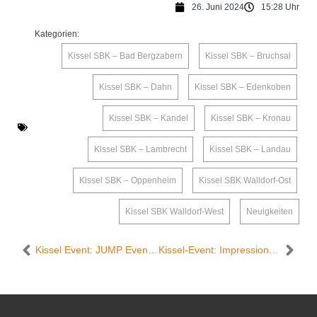
26. Juni 2024
15:28 Uhr
Kategorien:
Kissel SBK – Bad Bergzabern
,
Kissel SBK – Bruchsal
,
Kissel SBK – Dahn
,
Kissel SBK – Edenkoben
,
Kissel SBK – Kandel
,
Kissel SBK – Kronau
,
Kissel SBK – Lambrecht
,
Kissel SBK – Landau
,
Kissel SBK – Oppenheim
,
Kissel SBK Walldorf-Ost
,
Kissel SBK Walldorf-West
,
Neuigkeiten
Kissel Event: JUMP Event am Edeka Kissel SBK Edenkoben
Kissel-Event: Impressionen vom Grillfest am Edeka Kissel SBK Walldorf-West