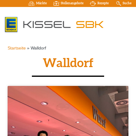
Märkte
Stellenangebote
Rezepte
Suche
Startseite
»
Walldorf
Walldorf