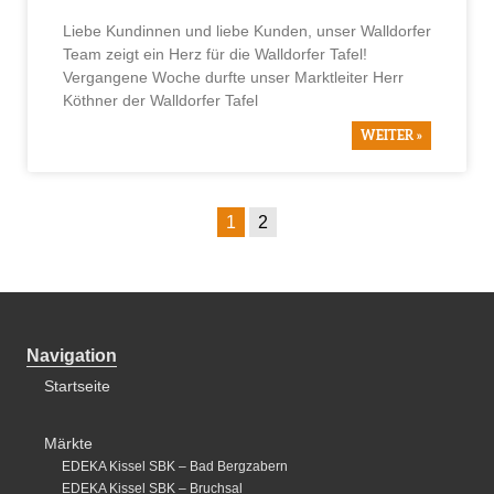
Liebe Kundinnen und liebe Kunden, unser Walldorfer
Team zeigt ein Herz für die Walldorfer Tafel!
Vergangene Woche durfte unser Marktleiter Herr
Köthner der Walldorfer Tafel
WEITER »
1
2
Navigation
Startseite
Märkte
EDEKA Kissel SBK – Bad Bergzabern
EDEKA Kissel SBK – Bruchsal