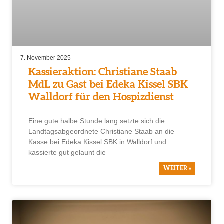
7. November 2025
Kassieraktion: Christiane Staab
MdL zu Gast bei Edeka Kissel SBK
Walldorf für den Hospizdienst
Eine gute halbe Stunde lang setzte sich die
Landtagsabgeordnete Christiane Staab an die
Kasse bei Edeka Kissel SBK in Walldorf und
kassierte gut gelaunt die
WEITER »